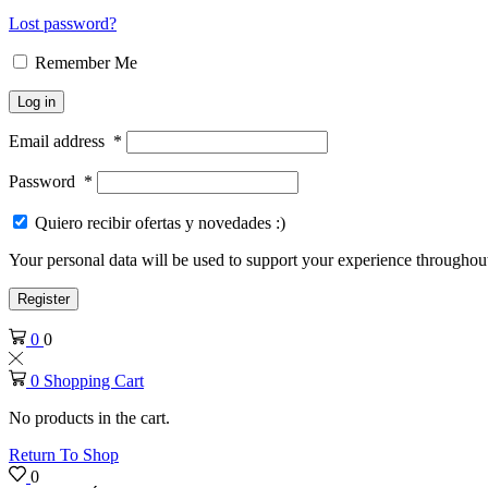
Lost password?
Remember Me
Log in
Email address
*
Password
*
Quiero recibir ofertas y novedades :)
Your personal data will be used to support your experience throughout
Register
0
0
0
Shopping Cart
No products in the cart.
Return To Shop
0