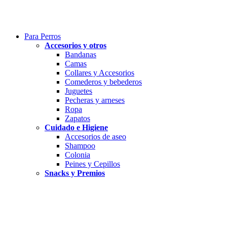
Para Perros
Accesorios y otros
Bandanas
Camas
Collares y Accesorios
Comederos y bebederos
Juguetes
Pecheras y arneses
Ropa
Zapatos
Cuidado e Higiene
Accesorios de aseo
Shampoo
Colonia
Peines y Cepillos
Snacks y Premios