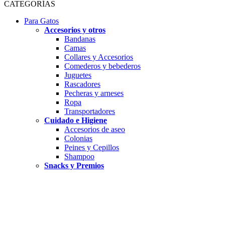
CATEGORÍAS
Para Gatos
Accesorios y otros
Bandanas
Camas
Collares y Accesorios
Comederos y bebederos
Juguetes
Rascadores
Pecheras y arneses
Ropa
Transportadores
Cuidado e Higiene
Accesorios de aseo
Colonias
Peines y Cepillos
Shampoo
Snacks y Premios