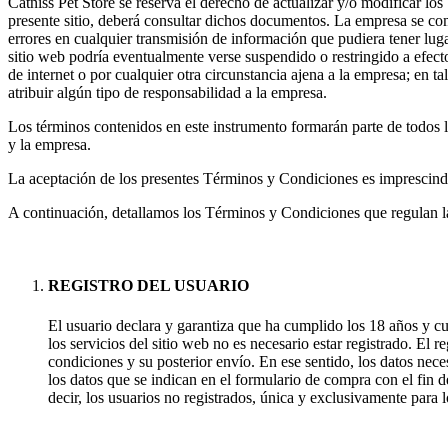
Catniss Pet Store se reserva el derecho de actualizar y/o modificar lo
presente sitio, deberá consultar dichos documentos. La empresa se compr
errores en cualquier transmisión de información que pudiera tener lugar
sitio web podría eventualmente verse suspendido o restringido a efecto
de internet o por cualquier otra circunstancia ajena a la empresa; en t
atribuir algún tipo de responsabilidad a la empresa.
Los términos contenidos en este instrumento formarán parte de todos lo
y la empresa.
La aceptación de los presentes Términos y Condiciones es imprescindibl
A continuación, detallamos los Términos y Condiciones que regulan la 
REGISTRO DEL USUARIO
El usuario declara y garantiza que ha cumplido los 18 años y cue
los servicios del sitio web no es necesario estar registrado. El
condiciones y su posterior envío. En ese sentido, los datos neces
los datos que se indican en el formulario de compra con el fin de
decir, los usuarios no registrados, única y exclusivamente para l