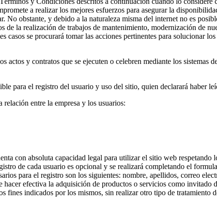
s Términos y Condiciones descritos a continuación cuando lo considere c
omete a realizar los mejores esfuerzos para asegurar la disponibilidad, 
. No obstante, y debido a la naturaleza misma del internet no es posible 
s de la realización de trabajos de mantenimiento, modernización de nuest
ales casos se procurará tomar las acciones pertinentes para solucionar l
s actos y contratos que se ejecuten o celebren mediante los sistemas de
e para el registro del usuario y uso del sitio, quien declarará haber l
relación entre la empresa y los usuarios:
nta con absoluta capacidad legal para utilizar el sitio web respetando l
 registro de cada usuario es opcional y se realizará completando el formu
arios para el registro son los siguientes: nombre, apellidos, correo elec
 hacer efectiva la adquisición de productos o servicios como invitado del 
os fines indicados por los mismos, sin realizar otro tipo de tratamiento 