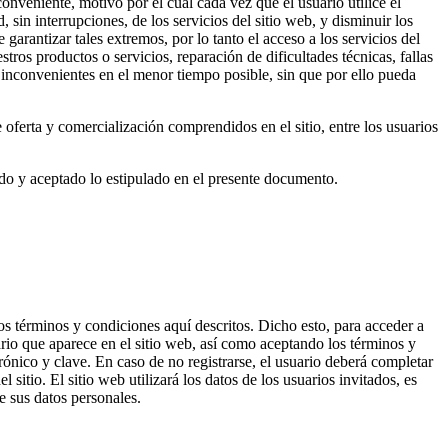
onveniente, motivo por el cual cada vez que el usuario utilice el
sin interrupciones, de los servicios del sitio web, y disminuir los
garantizar tales extremos, por lo tanto el acceso a los servicios del
ros productos o servicios, reparación de dificultades técnicas, fallas
os inconvenientes en el menor tiempo posible, sin que por ello pueda
 oferta y comercialización comprendidos en el sitio, entre los usuarios
eído y aceptado lo estipulado en el presente documento.
os términos y condiciones aquí descritos. Dicho esto, para acceder a
lario que aparece en el sitio web, así como aceptando los términos y
trónico y clave. En caso de no registrarse, el usuario deberá completar
sitio. El sitio web utilizará los datos de los usuarios invitados, es
de sus datos personales.